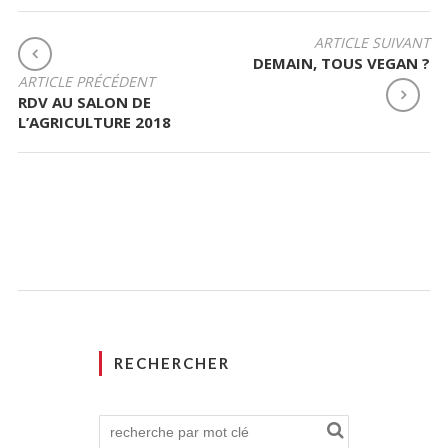
ARTICLE SUIVANT
DEMAIN, TOUS VEGAN ?
N
ARTICLE PRÉCÉDENT
A
RDV AU SALON DE
V
L’AGRICULTURE 2018
I
G
A
T
I
O
N
D
E
L
RECHERCHER
’
A
R