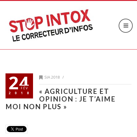
24
SIA 2018
/
FÉV
« AGRICULTURE ET
2018
OPINION : JE T’AIME
MOI NON PLUS »