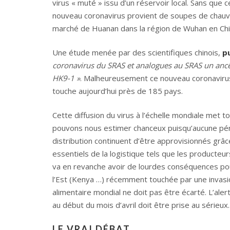
virus « muté » issu d’un réservoir local. Sans qu
nouveau coronavirus provient de soupes de chauve
marché de Huanan dans la région de Wuhan en Chi
Une étude menée par des scientifiques chinois,
pu
coronavirus du SRAS et analogues au SRAS un anc
HK9-1 »
. Malheureusement ce nouveau coronavirus
touche aujourd’hui près de 185 pays.
Cette diffusion du virus à l’échelle mondiale met t
pouvons nous estimer chanceux puisqu’aucune pénur
distribution continuent d’être approvisionnés grâce
essentiels de la logistique tels que les producteur
va en revanche avoir de lourdes conséquences po
l’Est (Kenya …) récemment touchée par une invasion
alimentaire mondial ne doit pas être écarté. L’al
au début du mois d’avril doit être prise au sérieux.
LE VRAI DÉBAT