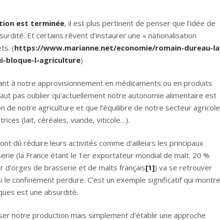
tion est terminée
, il est plus pertinent de penser que l’idée de
rdité. Et certains rêvent d’instaurer une « nationalisation
ts. (
https://www.marianne.net/economie/romain-dureau-la
i-bloque-l-agriculture
)
uant à notre approvisionnement en médicaments ou en produits
faut pas oublier qu’actuellement notre autonomie alimentaire est
 de notre agriculture et que l’équilibre de notre secteur agricole
ices (lait, céréales, viande, viticole…).
ont dû réduire leurs activités comme d’ailleurs les principaux
erie (la France étant le 1er exportateur mondial de malt. 20 %
r d’orges de brasserie et de malts français
[1]
) va se retrouver
 le confinement perdure. C’est un exemple significatif qui montr
iques est une absurdité.
iser notre production mais simplement d’établir une approche