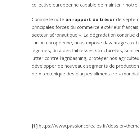
collective européenne capable de maintenir notre s
Comme le note
un rapport du trésor
de septembr
principales forces du commerce extérieur français.
secteur aéronautique ». La dégradation continue d
l’union européenne, nous expose davantage aux tu
légumes, dû à des faiblesses structurelles, sont en dé
lutter contre l’agribashing, protéger nos agriculte
développer de nouveaux segments de production plus
de « tectonique des plaques alimentaire » mondial
[1]
https://www.passioncereales.fr/dossier-thema