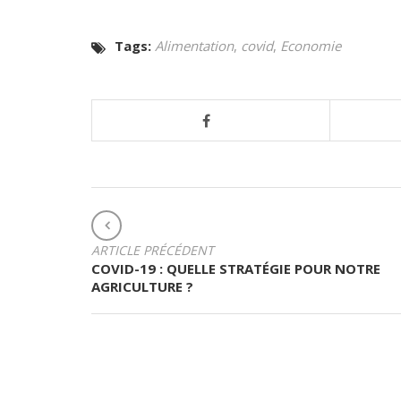
Tags:
Alimentation
,
covid
,
Economie
N
ARTICLE PRÉCÉDENT
A
COVID-19 : QUELLE STRATÉGIE POUR NOTRE
V
AGRICULTURE ?
I
G
A
T
I