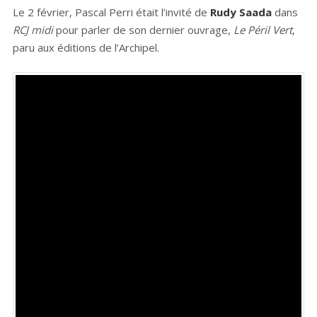
Le 2 février, Pascal Perri était l’invité de
Rudy Saada
dans
RCJ midi
pour parler de son dernier ouvrage,
Le Péril Vert
,
paru aux éditions de l’Archipel.