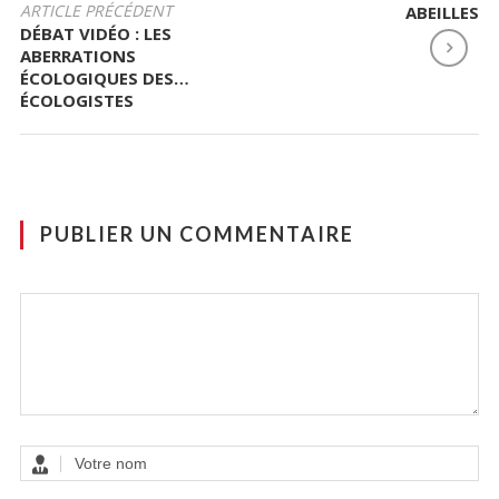
ARTICLE PRÉCÉDENT
ABEILLES
A
DÉBAT VIDÉO : LES
V
ABERRATIONS
I
ÉCOLOGIQUES DES…
ÉCOLOGISTES
G
A
T
I
O
PUBLIER UN COMMENTAIRE
N
D
E
L
’
A
R
T
I
C